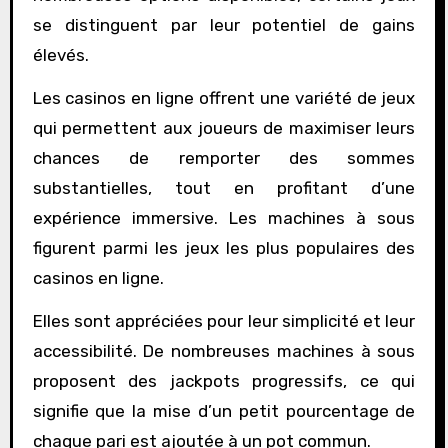
se distinguent par leur potentiel de gains
élevés.
Les casinos en ligne offrent une variété de jeux
qui permettent aux joueurs de maximiser leurs
chances de remporter des sommes
substantielles, tout en profitant d’une
expérience immersive. Les machines à sous
figurent parmi les jeux les plus populaires des
casinos en ligne.
Elles sont appréciées pour leur simplicité et leur
accessibilité. De nombreuses machines à sous
proposent des jackpots progressifs, ce qui
signifie que la mise d’un petit pourcentage de
chaque pari est ajoutée à un pot commun.