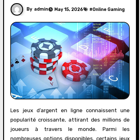
By
admin
May 15, 2026
#
Online Gaming
Les jeux d’argent en ligne connaissent une
popularité croissante, attirant des millions de
joueurs à travers le monde. Parmi les
nombreuses options disponibles, certains jeux