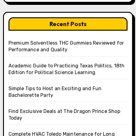
Recent Posts
Premium Solventless THC Gummies Reviewed for
Performance and Quality
Academic Guide to Practicing Texas Politics, 18th
Edition for Political Science Learning
Simple Tips to Host an Exciting and Fun
Bachelorette Party
Find Exclusive Deals at The Dragon Prince Shop
Today
Complete HVAC Toledo Maintenance for Long