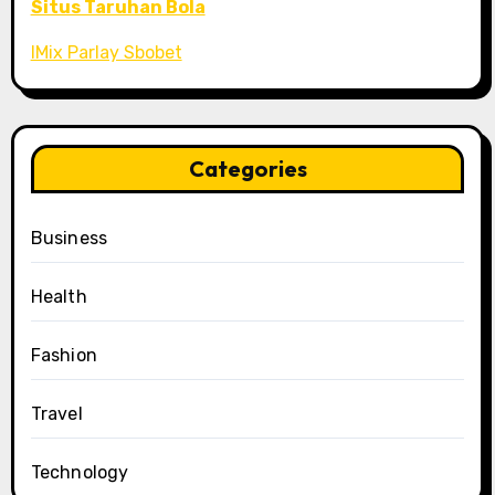
Situs Taruhan Bola
IMix Parlay Sbobet
Categories
Business
Health
Fashion
Travel
Technology