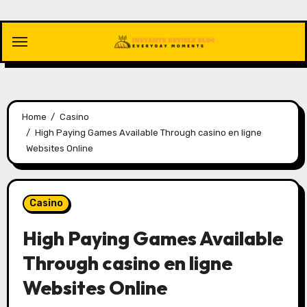
Skip
to
content
Home
Casino
High Paying Games Available Through casino en ligne
Websites Online
Casino
High Paying Games Available
Through casino en ligne
Websites Online