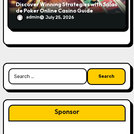
Discover Winning Strategies with Salas
de Poker Online Casino Guide
admin
July 25, 2026
Search
for:
Sponsor