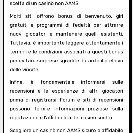
scelta di un casinò non AAMS.
Molti siti offrono bonus di benvenuto, giri
gratuiti e programmi di fedeltà per attrarre
nuovi giocatori e mantenere quelli esistenti.
Tuttavia, è importante leggere attentamente i
termini e le condizioni associati a questi bonus
per evitare sorprese sgradite durante il prelievo
delle vincite.
Infine, è fondamentale informarsi sulle
recensioni e le esperienze di altri giocatori
prima di registrarsi. Forum e siti di recensioni
possono fornire informazioni preziose sulla
reputazione e l’affidabilità del casinò scelto.
Scegliere un casinò non AAMS sicuro e affidabile