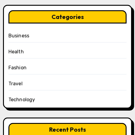
Categories
Business
Health
Fashion
Travel
Technology
Recent Posts