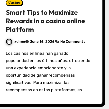
Casino
Smart Tips to Maximize
Rewards in a casino online
Platform
admin
June 16, 2026
No Comments
Los casinos en línea han ganado
popularidad en los últimos años, ofreciendo
una experiencia emocionante y la
oportunidad de ganar recompensas
significativas. Para maximizar las
recompensas en estas plataformas, es…