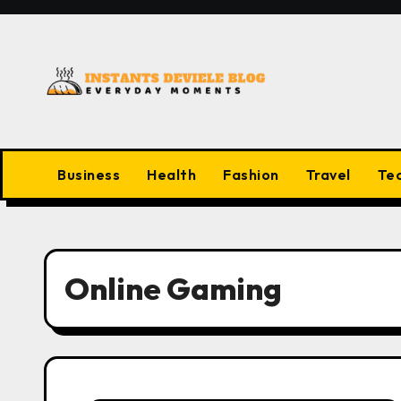
Skip
to
content
Business
Health
Fashion
Travel
Te
Online Gaming