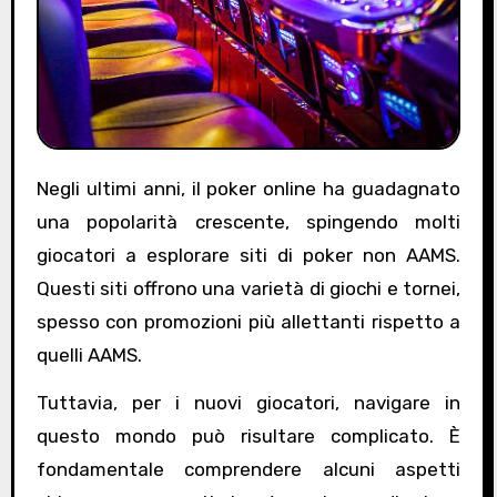
Negli ultimi anni, il poker online ha guadagnato
una popolarità crescente, spingendo molti
giocatori a esplorare siti di poker non AAMS.
Questi siti offrono una varietà di giochi e tornei,
spesso con promozioni più allettanti rispetto a
quelli AAMS.
Tuttavia, per i nuovi giocatori, navigare in
questo mondo può risultare complicato. È
fondamentale comprendere alcuni aspetti