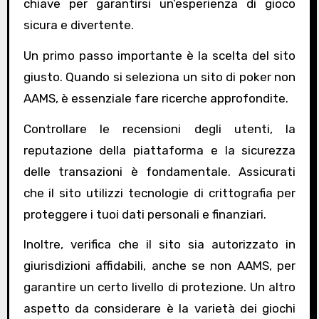
chiave per garantirsi un’esperienza di gioco
sicura e divertente.
Un primo passo importante è la scelta del sito
giusto. Quando si seleziona un sito di poker non
AAMS, è essenziale fare ricerche approfondite.
Controllare le recensioni degli utenti, la
reputazione della piattaforma e la sicurezza
delle transazioni è fondamentale. Assicurati
che il sito utilizzi tecnologie di crittografia per
proteggere i tuoi dati personali e finanziari.
Inoltre, verifica che il sito sia autorizzato in
giurisdizioni affidabili, anche se non AAMS, per
garantire un certo livello di protezione. Un altro
aspetto da considerare è la varietà dei giochi