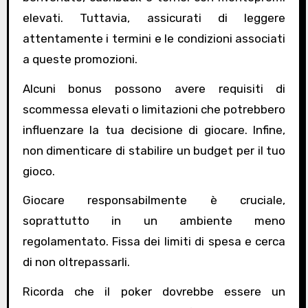
elevati. Tuttavia, assicurati di leggere
attentamente i termini e le condizioni associati
a queste promozioni.
Alcuni bonus possono avere requisiti di
scommessa elevati o limitazioni che potrebbero
influenzare la tua decisione di giocare. Infine,
non dimenticare di stabilire un budget per il tuo
gioco.
Giocare responsabilmente è cruciale,
soprattutto in un ambiente meno
regolamentato. Fissa dei limiti di spesa e cerca
di non oltrepassarli.
Ricorda che il poker dovrebbe essere un