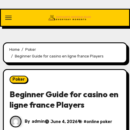
Skip
to
content
Home
Poker
Beginner Guide for casino en ligne france Players
Poker
Beginner Guide for casino en
ligne france Players
By
admin
June 4, 2026
#
online poker