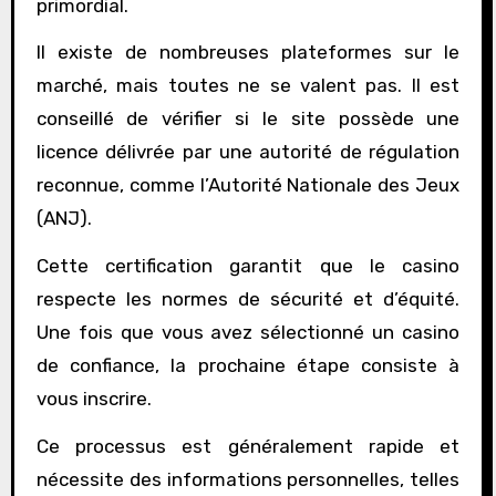
primordial.
Il existe de nombreuses plateformes sur le
marché, mais toutes ne se valent pas. Il est
conseillé de vérifier si le site possède une
licence délivrée par une autorité de régulation
reconnue, comme l’Autorité Nationale des Jeux
(ANJ).
Cette certification garantit que le casino
respecte les normes de sécurité et d’équité.
Une fois que vous avez sélectionné un casino
de confiance, la prochaine étape consiste à
vous inscrire.
Ce processus est généralement rapide et
nécessite des informations personnelles, telles