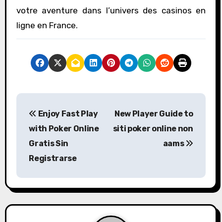
votre aventure dans l’univers des casinos en
ligne en France.
P
Enjoy Fast Play
New Player Guide to
o
with Poker Online
siti poker online non
s
Gratis Sin
aams
Registrarse
t
n
a