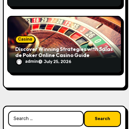
Casino
Discover Winning Strategies with Salas
de Poker Online Casino Guide
admin
July 25, 2026
Search
for: