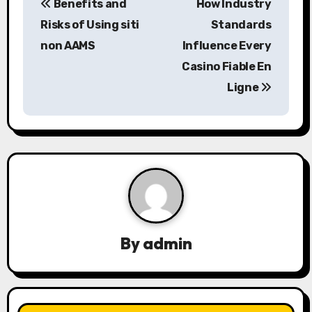
Benefits and
How Industry
o
Risks of Using siti
Standards
s
non AAMS
Influence Every
Casino Fiable En
t
Ligne
n
a
v
i
g
a
By
admin
t
i