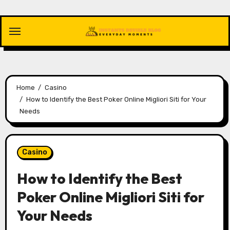
Skip
to
content
Home
Casino
How to Identify the Best Poker Online Migliori Siti for Your
Needs
Casino
How to Identify the Best
Poker Online Migliori Siti for
Your Needs