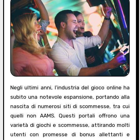
Negli ultimi anni, l’industria del gioco online ha
subito una notevole espansione, portando alla
nascita di numerosi siti di scommesse, tra cui
quelli non AAMS. Questi portali offrono una
varietà di giochi e scommesse, attirando molti
utenti con promesse di bonus allettanti e