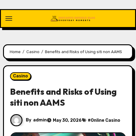
Skip
to
content
Home
Casino
Benefits and Risks of Using siti non AAMS
Casino
Benefits and Risks of Using
siti non AAMS
By
admin
May 30, 2026
#
Online Casino