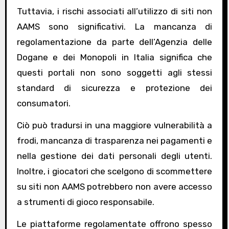
Tuttavia, i rischi associati all’utilizzo di siti non
AAMS sono significativi. La mancanza di
regolamentazione da parte dell’Agenzia delle
Dogane e dei Monopoli in Italia significa che
questi portali non sono soggetti agli stessi
standard di sicurezza e protezione dei
consumatori.
Ciò può tradursi in una maggiore vulnerabilità a
frodi, mancanza di trasparenza nei pagamenti e
nella gestione dei dati personali degli utenti.
Inoltre, i giocatori che scelgono di scommettere
su siti non AAMS potrebbero non avere accesso
a strumenti di gioco responsabile.
Le piattaforme regolamentate offrono spesso