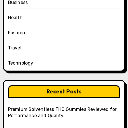
Business
Health
Fashion
Travel
Technology
Recent Posts
Premium Solventless THC Gummies Reviewed for
Performance and Quality