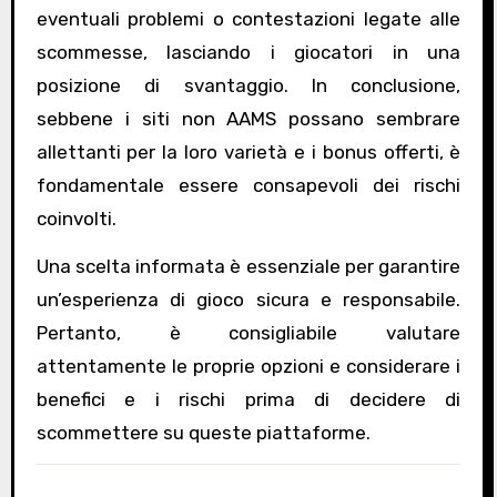
eventuali problemi o contestazioni legate alle
scommesse, lasciando i giocatori in una
posizione di svantaggio. In conclusione,
sebbene i siti non AAMS possano sembrare
allettanti per la loro varietà e i bonus offerti, è
fondamentale essere consapevoli dei rischi
coinvolti.
Una scelta informata è essenziale per garantire
un’esperienza di gioco sicura e responsabile.
Pertanto, è consigliabile valutare
attentamente le proprie opzioni e considerare i
benefici e i rischi prima di decidere di
scommettere su queste piattaforme.