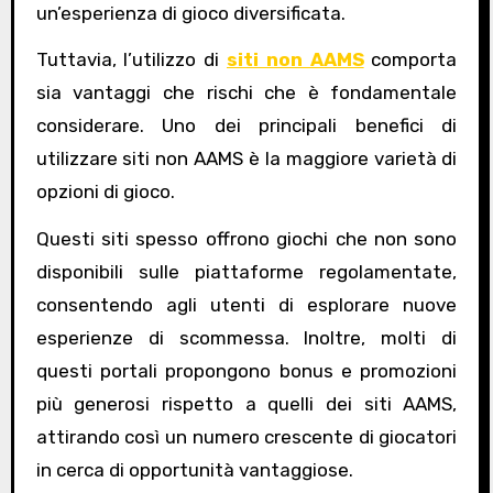
un’esperienza di gioco diversificata.
Tuttavia, l’utilizzo di
siti non AAMS
comporta
sia vantaggi che rischi che è fondamentale
considerare. Uno dei principali benefici di
utilizzare siti non AAMS è la maggiore varietà di
opzioni di gioco.
Questi siti spesso offrono giochi che non sono
disponibili sulle piattaforme regolamentate,
consentendo agli utenti di esplorare nuove
esperienze di scommessa. Inoltre, molti di
questi portali propongono bonus e promozioni
più generosi rispetto a quelli dei siti AAMS,
attirando così un numero crescente di giocatori
in cerca di opportunità vantaggiose.