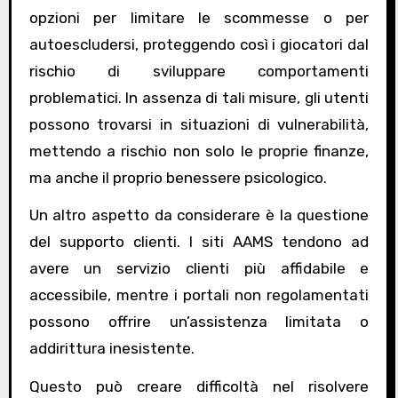
opzioni per limitare le scommesse o per
autoescludersi, proteggendo così i giocatori dal
rischio di sviluppare comportamenti
problematici. In assenza di tali misure, gli utenti
possono trovarsi in situazioni di vulnerabilità,
mettendo a rischio non solo le proprie finanze,
ma anche il proprio benessere psicologico.
Un altro aspetto da considerare è la questione
del supporto clienti. I siti AAMS tendono ad
avere un servizio clienti più affidabile e
accessibile, mentre i portali non regolamentati
possono offrire un’assistenza limitata o
addirittura inesistente.
Questo può creare difficoltà nel risolvere