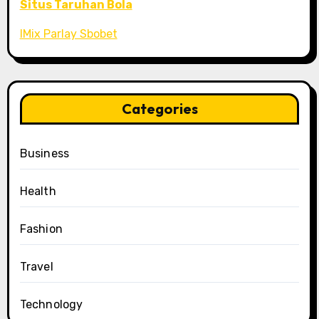
Situs Taruhan Bola
IMix Parlay Sbobet
Categories
Business
Health
Fashion
Travel
Technology