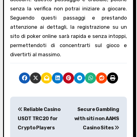
senza la verifica non potrai iniziare a giocare.
Seguendo questi passaggi e prestando
attenzione ai dettagli, la registrazione su un
sito di poker online sarà rapida e senza intoppi,
permettendoti di concentrarti sul gioco e
divertirti al massimo.
P
Reliable Casino
Secure Gambling
o
USDT TRC20 for
with siti non AAMS
s
Crypto Players
Casino Sites