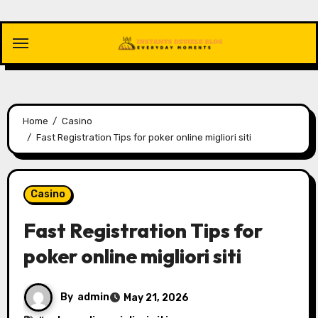
Skip
to
content
Home
Casino
Fast Registration Tips for poker online migliori siti
Casino
Fast Registration Tips for
poker online migliori siti
By
admin
May 21, 2026