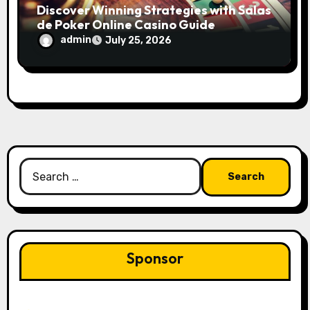
Discover Winning Strategies with Salas
de Poker Online Casino Guide
admin
July 25, 2026
Search
for:
Sponsor