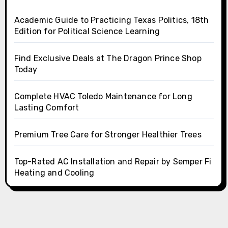
Academic Guide to Practicing Texas Politics, 18th
Edition for Political Science Learning
Find Exclusive Deals at The Dragon Prince Shop
Today
Complete HVAC Toledo Maintenance for Long
Lasting Comfort
Premium Tree Care for Stronger Healthier Trees
Top-Rated AC Installation and Repair by Semper Fi
Heating and Cooling