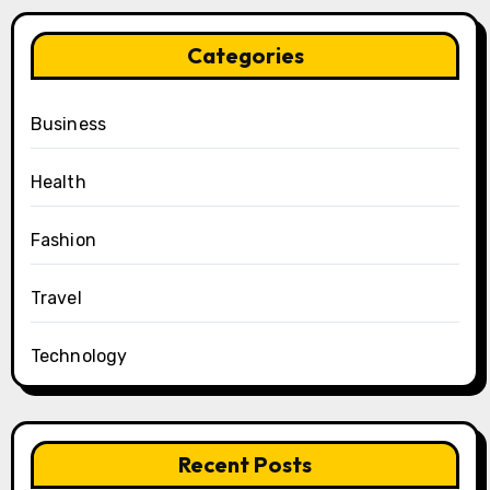
Categories
Business
Health
Fashion
Travel
Technology
Recent Posts