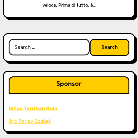
veloce. Prima di tutto, è…
Search
for:
Sponsor
Situs Taruhan Bola
IMix Parlay Sbobet