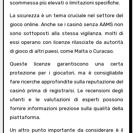
scommessa più elevati o limitazioni specifiche.
La sicurezza è un tema cruciale nel settore del
gioco online. Anche se i casinò senza AAMS non
sono sottoposti alla stessa vigilanza, molti di
essi operano con licenze rilasciate da autorità
di gioco di altri paesi, come Malta o Curacao.
Queste licenze garantiscono una certa
protezione per i giocatori, ma è consigliabile
fare ricerche approfondite sulla reputazione del
casinò prima di registrarsi. Le recensioni degli
utenti e le valutazioni di esperti possono
fornire informazioni preziose sulla qualità della
piattaforma.
Un altro punto importante da considerare è il