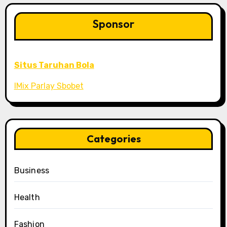
Sponsor
Situs Taruhan Bola
IMix Parlay Sbobet
Categories
Business
Health
Fashion