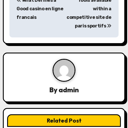
What Defines a
Tools available
o
Good casino en ligne
within a
s
francais
competitive site de
paris sportifs
t
n
a
v
i
g
By
admin
a
t
Related Post
i