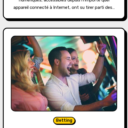
appareil connecté à Internet, ont su tirer parti des…
Betting