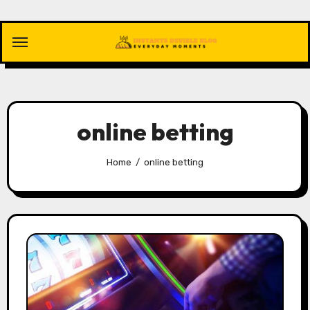
Skip
to
content
online betting
Home
online betting