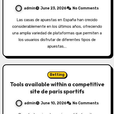
admin
June 23, 2026
No Comments
Las casas de apuestas en España han crecido
considerablemente en los últimos años, ofreciendo
una amplia variedad de plataformas que permiten a
los usuarios disfrutar de diferentes tipos de
apuestas.…
Betting
Tools available within a competitive
site de paris sportifs
admin
June 10, 2026
No Comments