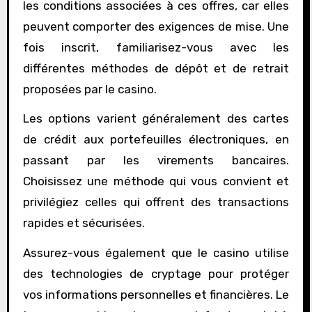
les conditions associées à ces offres, car elles
peuvent comporter des exigences de mise. Une
fois inscrit, familiarisez-vous avec les
différentes méthodes de dépôt et de retrait
proposées par le casino.
Les options varient généralement des cartes
de crédit aux portefeuilles électroniques, en
passant par les virements bancaires.
Choisissez une méthode qui vous convient et
privilégiez celles qui offrent des transactions
rapides et sécurisées.
Assurez-vous également que le casino utilise
des technologies de cryptage pour protéger
vos informations personnelles et financières. Le