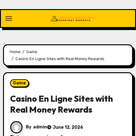
Skip
to
content
Home
Game
Casino En Ligne Sites with Real Money Rewards
Game
Casino En Ligne Sites with
Real Money Rewards
By
admin
June 12, 2026