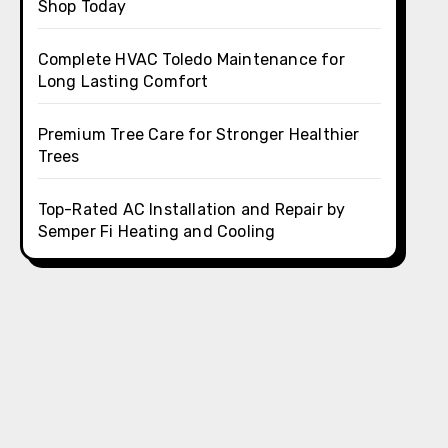
Shop Today
Complete HVAC Toledo Maintenance for
Long Lasting Comfort
Premium Tree Care for Stronger Healthier
Trees
Top-Rated AC Installation and Repair by
Semper Fi Heating and Cooling