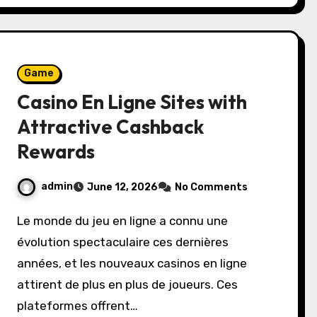
Game
Casino En Ligne Sites with
Attractive Cashback
Rewards
admin
June 12, 2026
No Comments
Le monde du jeu en ligne a connu une
évolution spectaculaire ces dernières
années, et les nouveaux casinos en ligne
attirent de plus en plus de joueurs. Ces
plateformes offrent…