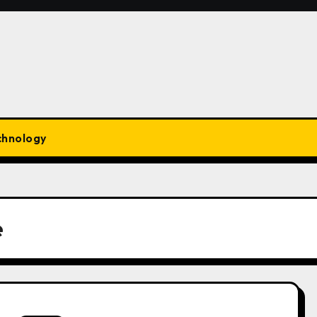
chnology
e