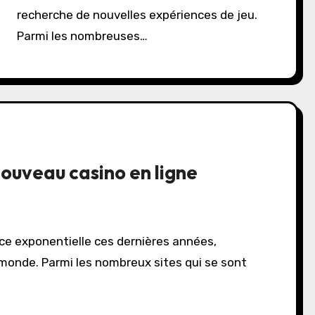
recherche de nouvelles expériences de jeu.
Parmi les nombreuses…
ouveau casino en ligne
e monde. Parmi les nombreux sites qui se sont