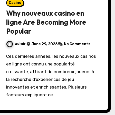
Casino
Why nouveaux casino en
ligne Are Becoming More
Popular
admin
June 29, 2026
No Comments
Ces dernières années, les nouveaux casinos
en ligne ont connu une popularité
croissante, attirant de nombreux joueurs à
la recherche d’expériences de jeu
innovantes et enrichissantes. Plusieurs
facteurs expliquent ce…