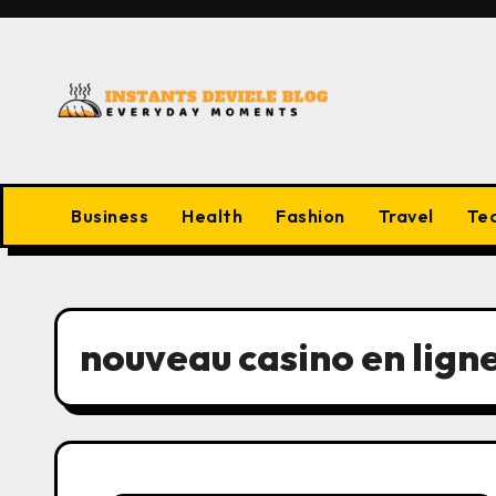
Skip
to
content
Business
Health
Fashion
Travel
Te
nouveau casino en lign