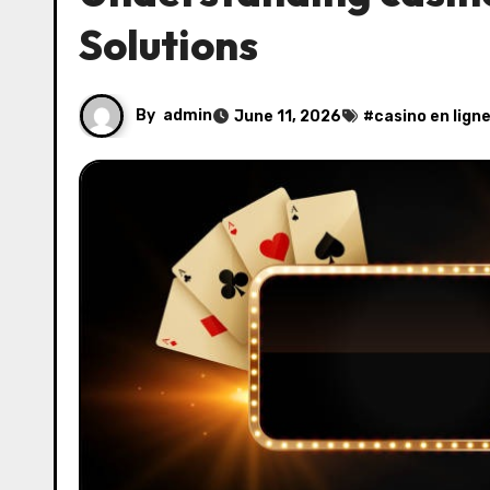
Solutions
By
admin
June 11, 2026
#
casino en ligne