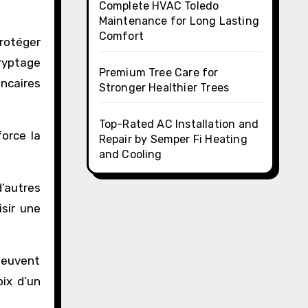
Complete HVAC Toledo
Maintenance for Long Lasting
Comfort
protéger
ryptage
Premium Tree Care for
ncaires
Stronger Healthier Trees
Top-Rated AC Installation and
force la
Repair by Semper Fi Heating
and Cooling
d’autres
isir une
peuvent
oix d’un