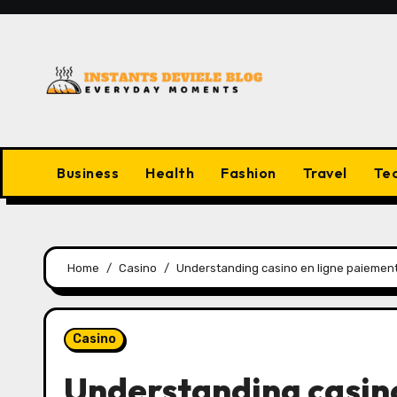
Skip
to
content
Business
Health
Fashion
Travel
Te
Home
Casino
Understanding casino en ligne paiement
Casino
Understanding casino