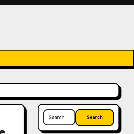
Search
for:
e