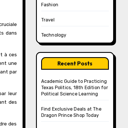
Fashion
Travel
nts dans
Technology
nt à ces
Recent Posts
sent une
sant par
Academic Guide to Practicing
Texas Politics, 18th Edition for
par leur
Political Science Learning
ant des
Find Exclusive Deals at The
Dragon Prince Shop Today
ndre des