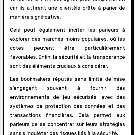
car ils attirent une clientèle prête à parier de
manière significative.
Cela peut également inciter les parieurs à
explorer des marchés moins populaires, où les
cotes peuvent être particulièrement
favorables. Enfin, la sécurité et la transparence
sont des éléments cruciaux à considérer.
Les bookmakers réputés sans limite de mise
s’engagent souvent à fournir des
environnements de jeu sécurisés, avec des
systèmes de protection des données et des
transactions financières. Cela permet aux
parieurs de se concentrer sur leurs stratégies
sans s’inquiéter des risques liés à la sécurité.