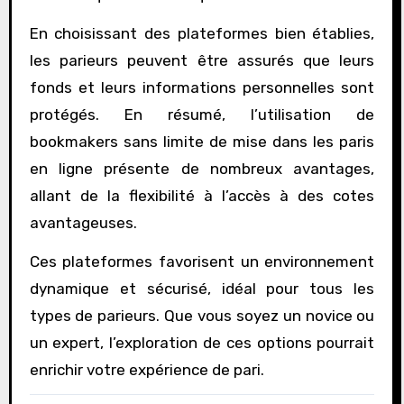
En choisissant des plateformes bien établies,
les parieurs peuvent être assurés que leurs
fonds et leurs informations personnelles sont
protégés. En résumé, l’utilisation de
bookmakers sans limite de mise dans les paris
en ligne présente de nombreux avantages,
allant de la flexibilité à l’accès à des cotes
avantageuses.
Ces plateformes favorisent un environnement
dynamique et sécurisé, idéal pour tous les
types de parieurs. Que vous soyez un novice ou
un expert, l’exploration de ces options pourrait
enrichir votre expérience de pari.