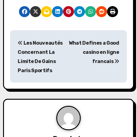
P
Les Nouveautés
What Defines a Good
o
Concernant La
casino en ligne
s
Limite De Gains
francais
Paris Sportifs
t
n
a
v
i
g