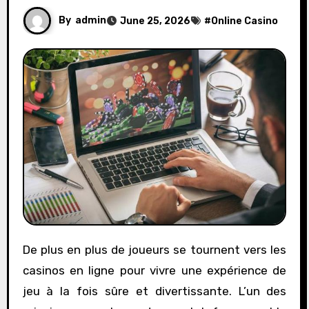
By
admin
June 25, 2026
#
Online Casino
De plus en plus de joueurs se tournent vers les
casinos en ligne pour vivre une expérience de
jeu à la fois sûre et divertissante. L’un des