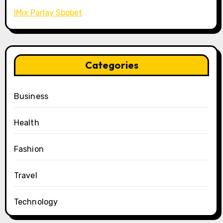
IMix Parlay Sbobet
Categories
Business
Health
Fashion
Travel
Technology