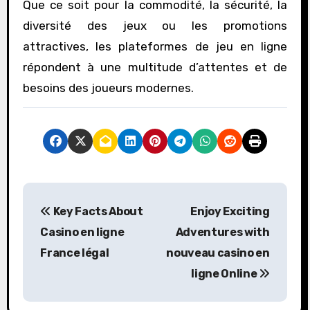
Que ce soit pour la commodité, la sécurité, la
diversité des jeux ou les promotions
attractives, les plateformes de jeu en ligne
répondent à une multitude d’attentes et de
besoins des joueurs modernes.
P
Key Facts About
Enjoy Exciting
o
Casino en ligne
Adventures with
s
France légal
nouveau casino en
ligne Online
t
n