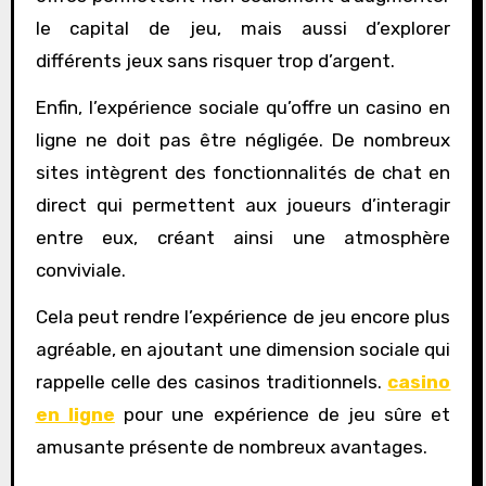
le capital de jeu, mais aussi d’explorer
différents jeux sans risquer trop d’argent.
Enfin, l’expérience sociale qu’offre un casino en
ligne ne doit pas être négligée. De nombreux
sites intègrent des fonctionnalités de chat en
direct qui permettent aux joueurs d’interagir
entre eux, créant ainsi une atmosphère
conviviale.
Cela peut rendre l’expérience de jeu encore plus
agréable, en ajoutant une dimension sociale qui
rappelle celle des casinos traditionnels.
casino
en ligne
pour une expérience de jeu sûre et
amusante présente de nombreux avantages.