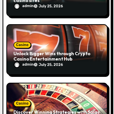
casino sites
admin
July 25, 2026
Casino
Unlock Bigger Wins through Crypto
Casino Entertainment Hub
admin
July 25, 2026
Casino
Discover Winning Strategies with Salas