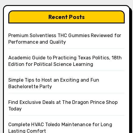
Recent Posts
Premium Solventless THC Gummies Reviewed for
Performance and Quality
Academic Guide to Practicing Texas Politics, 18th
Edition for Political Science Learning
Simple Tips to Host an Exciting and Fun
Bachelorette Party
Find Exclusive Deals at The Dragon Prince Shop
Today
Complete HVAC Toledo Maintenance for Long
Lasting Comfort