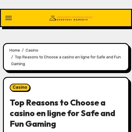
Skip
to
content
Home
Casino
Top Reasons to Choose a casino en ligne for Safe and Fun
Gaming
Casino
Top Reasons to Choose a
casino en ligne for Safe and
Fun Gaming