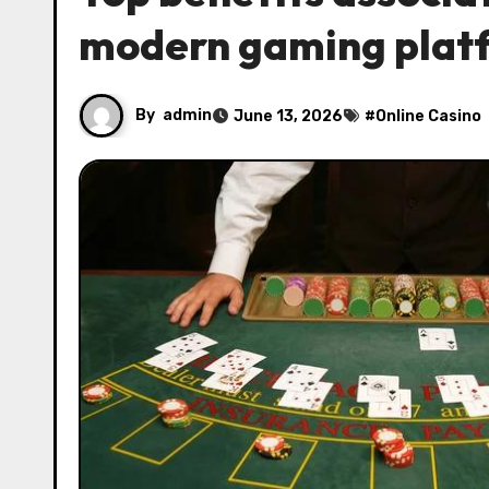
modern gaming plat
By
admin
June 13, 2026
#
Online Casino