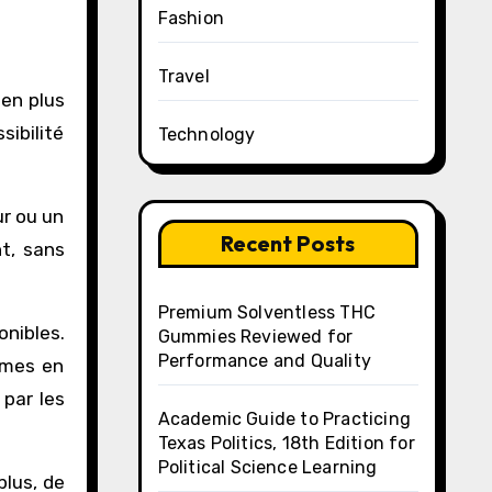
Fashion
Travel
sibilité
Technology
ur ou un
Recent Posts
nt, sans
Premium Solventless THC
nibles.
Gummies Reviewed for
Performance and Quality
ormes en
par les
Academic Guide to Practicing
Texas Politics, 18th Edition for
Political Science Learning
plus, de