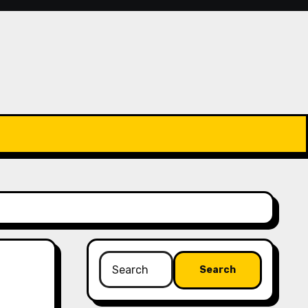
Search
for: