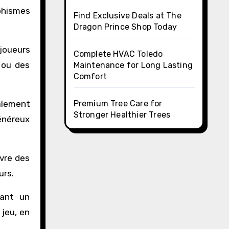
aphismes
Find Exclusive Deals at The
Dragon Prince Shop Today
joueurs
Complete HVAC Toledo
 ou des
Maintenance for Long Lasting
Comfort
alement
Premium Tree Care for
Stronger Healthier Trees
généreux
vre des
urs.
sant un
 jeu, en