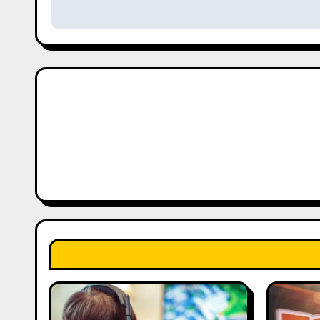
s
t
n
a
v
i
g
a
t
i
o