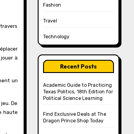
Fashion
Travel
Technology
déplacer
 jouer à
Recent Posts
ement un
Academic Guide to Practicing
Texas Politics, 18th Edition for
Political Science Learning
 jeu. De
e haute
Find Exclusive Deals at The
Dragon Prince Shop Today