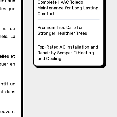
ment aux
Complete HVAC Toledo
Maintenance for Long Lasting
lles que
Comfort
Premium Tree Care for
insi de
Stronger Healthier Trees
els. La
Top-Rated AC Installation and
Repair by Semper Fi Heating
elles et
and Cooling
jouer en
antit un
al dans
peuvent