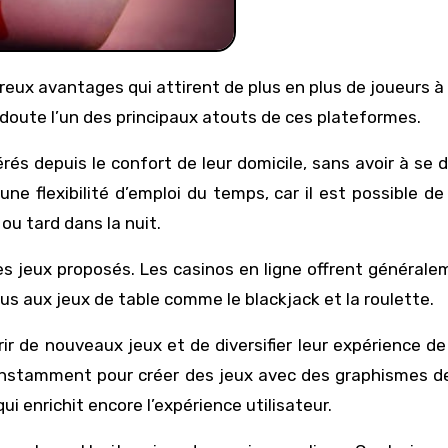
doute l’un des principaux atouts de ces plateformes.
rés depuis le confort de leur domicile, sans avoir à se 
e flexibilité d’emploi du temps, car il est possible de
ou tard dans la nuit.
des jeux proposés. Les casinos en ligne offrent général
ous aux jeux de table comme le blackjack et la roulette.
r de nouveaux jeux et de diversifier leur expérience de
 constamment pour créer des jeux avec des graphismes d
ui enrichit encore l’expérience utilisateur.