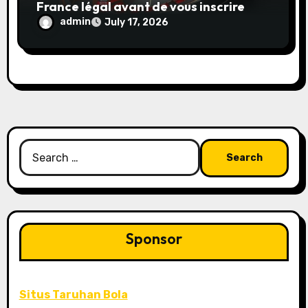
France légal avant de vous inscrire
admin
July 17, 2026
Search
for:
Sponsor
Situs Taruhan Bola