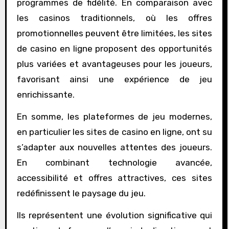
programmes de fidélité. En comparaison avec
les casinos traditionnels, où les offres
promotionnelles peuvent être limitées, les sites
de casino en ligne proposent des opportunités
plus variées et avantageuses pour les joueurs,
favorisant ainsi une expérience de jeu
enrichissante.
En somme, les plateformes de jeu modernes,
en particulier les sites de casino en ligne, ont su
s’adapter aux nouvelles attentes des joueurs.
En combinant technologie avancée,
accessibilité et offres attractives, ces sites
redéfinissent le paysage du jeu.
Ils représentent une évolution significative qui