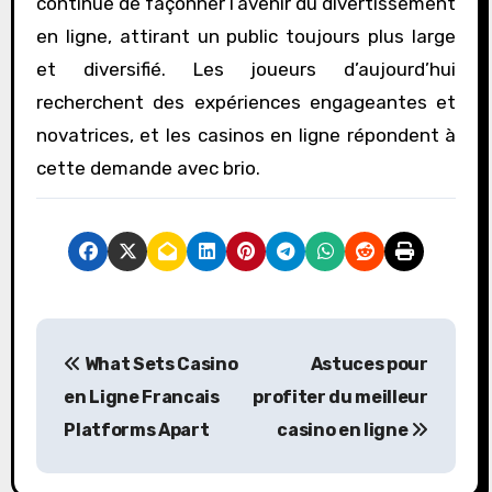
continue de façonner l’avenir du divertissement
en ligne, attirant un public toujours plus large
et diversifié. Les joueurs d’aujourd’hui
recherchent des expériences engageantes et
novatrices, et les casinos en ligne répondent à
cette demande avec brio.
P
What Sets Casino
Astuces pour
o
en Ligne Francais
profiter du meilleur
s
Platforms Apart
casino en ligne
t