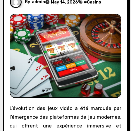
By
admin
May 14, 2026
#
Casino
L’évolution des jeux vidéo a été marquée par
l’émergence des plateformes de jeu modernes,
qui offrent une expérience immersive et