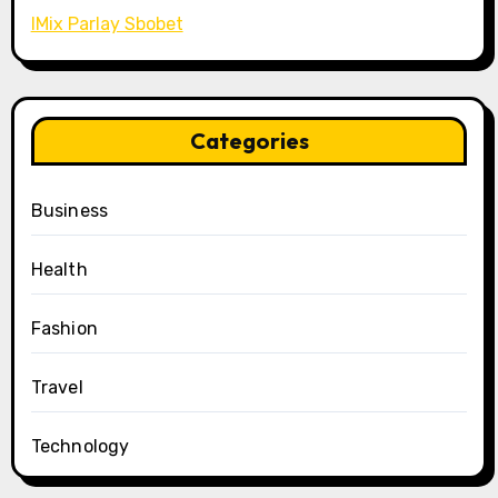
IMix Parlay Sbobet
Categories
Business
Health
Fashion
Travel
Technology