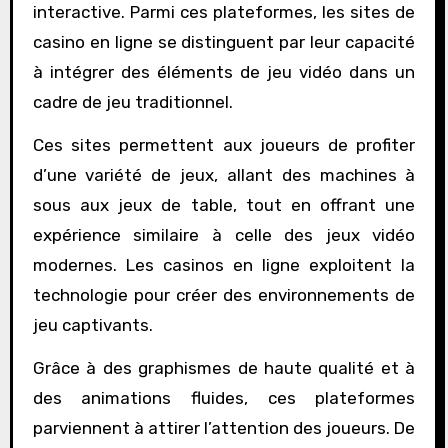
interactive. Parmi ces plateformes, les sites de
casino en ligne se distinguent par leur capacité
à intégrer des éléments de jeu vidéo dans un
cadre de jeu traditionnel.
Ces sites permettent aux joueurs de profiter
d’une variété de jeux, allant des machines à
sous aux jeux de table, tout en offrant une
expérience similaire à celle des jeux vidéo
modernes. Les casinos en ligne exploitent la
technologie pour créer des environnements de
jeu captivants.
Grâce à des graphismes de haute qualité et à
des animations fluides, ces plateformes
parviennent à attirer l’attention des joueurs. De