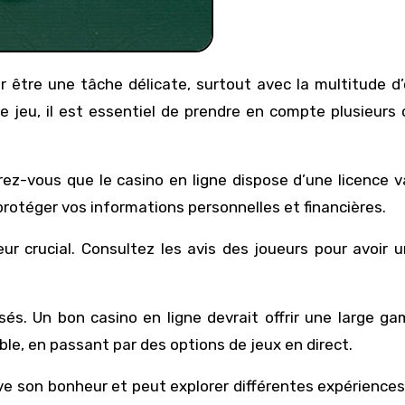
e jeu, il est essentiel de prendre en compte plusieurs 
urez-vous que le casino en ligne dispose d’une licence v
 protéger vos informations personnelles et financières.
r crucial. Consultez les avis des joueurs pour avoir 
sés. Un bon casino en ligne devrait offrir une large 
ble, en passant par des options de jeux en direct.
e son bonheur et peut explorer différentes expériences