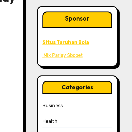
Sponsor
Situs Taruhan Bola
IMix Parlay Sbobet
Categories
Business
Health