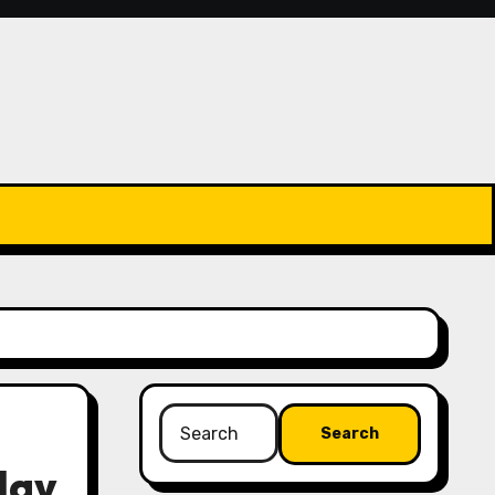
Search
for:
lay