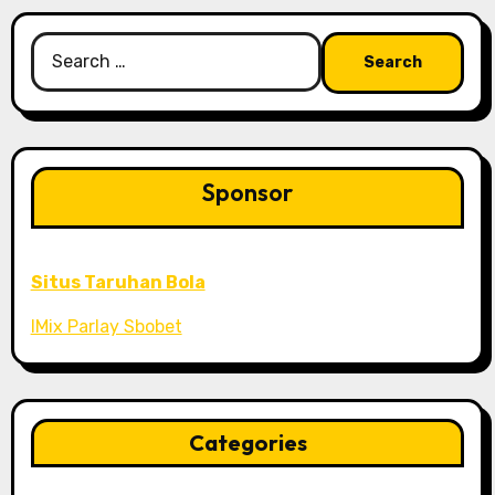
Search
for:
Sponsor
Situs Taruhan Bola
IMix Parlay Sbobet
Categories