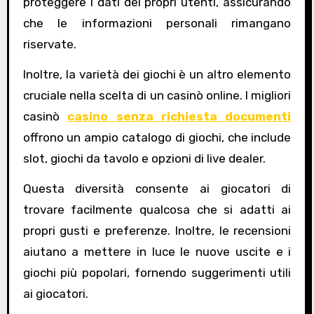
proteggere i dati dei propri utenti, assicurando
che le informazioni personali rimangano
riservate.
Inoltre, la varietà dei giochi è un altro elemento
cruciale nella scelta di un casinò online. I migliori
casinò
casino senza richiesta documenti
offrono un ampio catalogo di giochi, che include
slot, giochi da tavolo e opzioni di live dealer.
Questa diversità consente ai giocatori di
trovare facilmente qualcosa che si adatti ai
propri gusti e preferenze. Inoltre, le recensioni
aiutano a mettere in luce le nuove uscite e i
giochi più popolari, fornendo suggerimenti utili
ai giocatori.