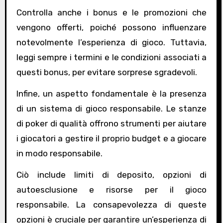
Controlla anche i bonus e le promozioni che
vengono offerti, poiché possono influenzare
notevolmente l’esperienza di gioco. Tuttavia,
leggi sempre i termini e le condizioni associati a
questi bonus, per evitare sorprese sgradevoli.
Infine, un aspetto fondamentale è la presenza
di un sistema di gioco responsabile. Le stanze
di poker di qualità offrono strumenti per aiutare
i giocatori a gestire il proprio budget e a giocare
in modo responsabile.
Ciò include limiti di deposito, opzioni di
autoesclusione e risorse per il gioco
responsabile. La consapevolezza di queste
opzioni è cruciale per garantire un’esperienza di