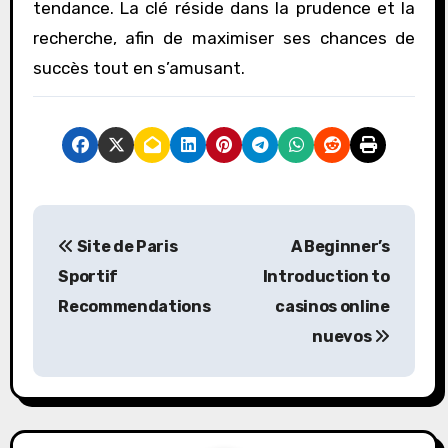
tendance. La clé réside dans la prudence et la
recherche, afin de maximiser ses chances de
succès tout en s’amusant.
P
Site de Paris
A Beginner’s
o
Sportif
Introduction to
s
Recommendations
casinos online
nuevos
t
n
a