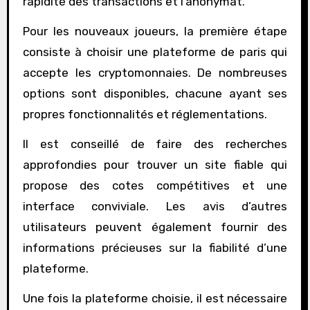
rapidité des transactions et l’anonymat.
Pour les nouveaux joueurs, la première étape
consiste à choisir une plateforme de paris qui
accepte les cryptomonnaies. De nombreuses
options sont disponibles, chacune ayant ses
propres fonctionnalités et réglementations.
Il est conseillé de faire des recherches
approfondies pour trouver un site fiable qui
propose des cotes compétitives et une
interface conviviale. Les avis d’autres
utilisateurs peuvent également fournir des
informations précieuses sur la fiabilité d’une
plateforme.
Une fois la plateforme choisie, il est nécessaire