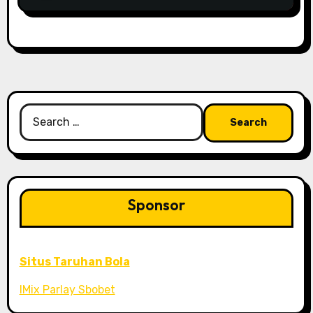
Search
for:
Sponsor
Situs Taruhan Bola
IMix Parlay Sbobet