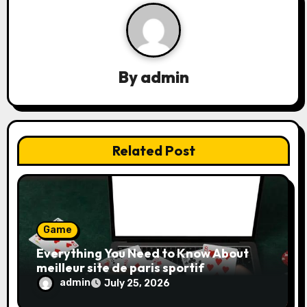
v
i
g
By
admin
a
t
Related Post
i
o
n
Game
Everything You Need to Know About
meilleur site de paris sportif
admin
July 25, 2026