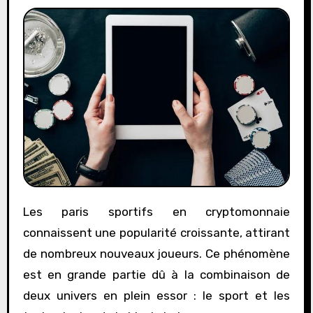
Les paris sportifs en cryptomonnaie
connaissent une popularité croissante, attirant
de nombreux nouveaux joueurs. Ce phénomène
est en grande partie dû à la combinaison de
deux univers en plein essor : le sport et les