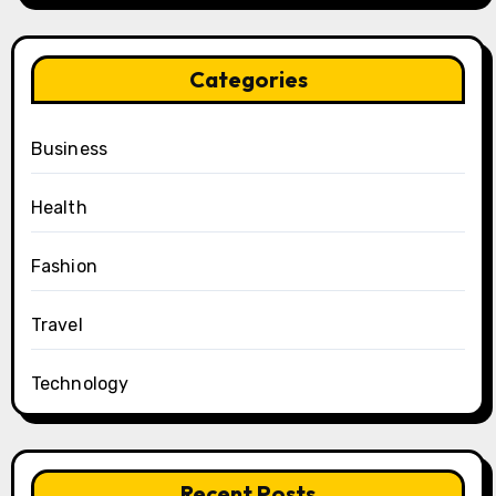
Categories
Business
Health
Fashion
Travel
Technology
Recent Posts