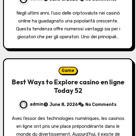
Negli ultimi anni, l’uso delle criptovalute nei casinò
online ha guadagnato una popolarità crescente.
Questa tendenza offre numerosi vantaggi sia per i
giocatori che per gli operatori. Uno dei principali…
Game
Best Ways to Explore casino en ligne
Today 52
admin
June 8, 2026
No Comments
Avec l’essor des technologies numériques, les casinos
en ligne ont pris une place prépondérante dans le
monde du divertissement. Aujourd’hui, il existe de