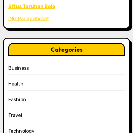
Situs Taruhan Bola
IMix Parlay Sbobet
Categories
Business
Health
Fashion
Travel
Technology