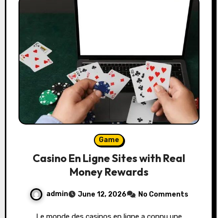
Game
Casino En Ligne Sites with Real
Money Rewards
admin
June 12, 2026
No Comments
Le monde des casinos en ligne a connu une