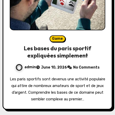
Game
Les bases du paris sportif
expliquées simplement
admin
June 10, 2026
No Comments
Les paris sportifs sont devenus une activité populaire
qui attire de nombreux amateurs de sport et de jeux
d’argent. Comprendre les bases de ce domaine peut
sembler complexe au premier…