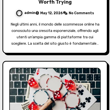
Worth Trying
admin
May 12, 2026
No Comments
Negli ultimi anni, il mondo delle scommesse online ha
conosciuto una crescita esponenziale, offrendo agli
utenti un’ampia gamma di piattaforme tra cui
scegliere. La scelta del sito giusto è fondamentale…