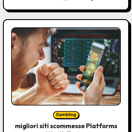
Gambling
migliori siti scommesse Platforms