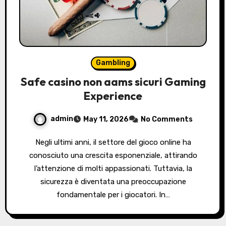
Gambling
Safe casino non aams sicuri Gaming
Experience
admin
May 11, 2026
No Comments
Negli ultimi anni, il settore del gioco online ha
conosciuto una crescita esponenziale, attirando
l’attenzione di molti appassionati. Tuttavia, la
sicurezza è diventata una preoccupazione
fondamentale per i giocatori. In…