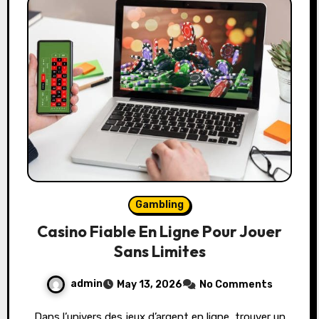
Gambling
Casino Fiable En Ligne Pour Jouer
Sans Limites
admin
May 13, 2026
No Comments
Dans l’univers des jeux d’argent en ligne, trouver un