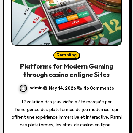
Gambling
Platforms for Modern Gaming
through casino en ligne Sites
admin
May 14, 2026
No Comments
L’évolution des jeux vidéo a été marquée par
l’émergence des plateformes de jeu modernes, qui
offrent une expérience immersive et interactive. Parmi
ces plateformes, les sites de casino en ligne…