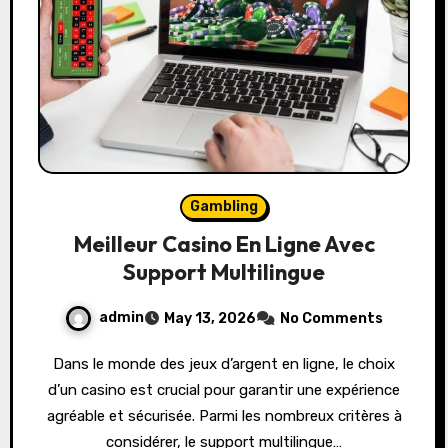
Gambling
Meilleur Casino En Ligne Avec
Support Multilingue
admin
May 13, 2026
No Comments
Dans le monde des jeux d’argent en ligne, le choix
d’un casino est crucial pour garantir une expérience
agréable et sécurisée. Parmi les nombreux critères à
considérer, le support multilingue…