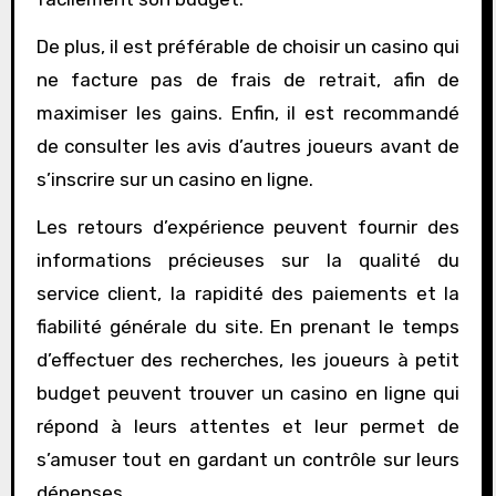
De plus, il est préférable de choisir un casino qui
ne facture pas de frais de retrait, afin de
maximiser les gains. Enfin, il est recommandé
de consulter les avis d’autres joueurs avant de
s’inscrire sur un casino en ligne.
Les retours d’expérience peuvent fournir des
informations précieuses sur la qualité du
service client, la rapidité des paiements et la
fiabilité générale du site. En prenant le temps
d’effectuer des recherches, les joueurs à petit
budget peuvent trouver un casino en ligne qui
répond à leurs attentes et leur permet de
s’amuser tout en gardant un contrôle sur leurs
dépenses.