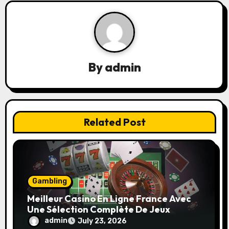
g
a
t
By
admin
i
o
n
Related Post
Gambling
Meilleur Casino En Ligne France Avec
Une Sélection Complète De Jeux
admin
July 23, 2026