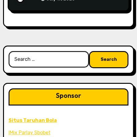
Search
for:
Sponsor
Situs Taruhan Bola
IMix Parlay Sbobet