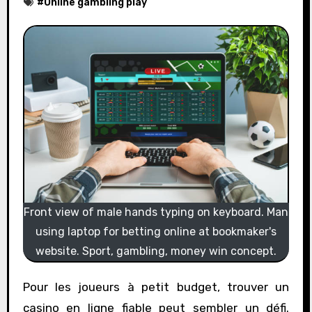
#
Online gambling play
Front view of male hands typing on keyboard. Man
using laptop for betting online at bookmaker's
website. Sport, gambling, money win concept.
Pour les joueurs à petit budget, trouver un
casino en ligne fiable peut sembler un défi.