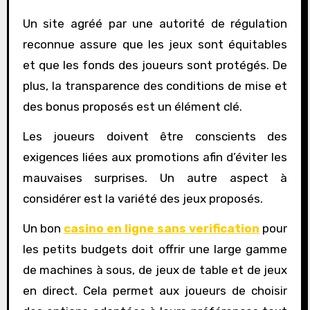
Un site agréé par une autorité de régulation
reconnue assure que les jeux sont équitables
et que les fonds des joueurs sont protégés. De
plus, la transparence des conditions de mise et
des bonus proposés est un élément clé.
Les joueurs doivent être conscients des
exigences liées aux promotions afin d’éviter les
mauvaises surprises. Un autre aspect à
considérer est la variété des jeux proposés.
Un bon
casino en ligne sans verification
pour
les petits budgets doit offrir une large gamme
de machines à sous, de jeux de table et de jeux
en direct. Cela permet aux joueurs de choisir