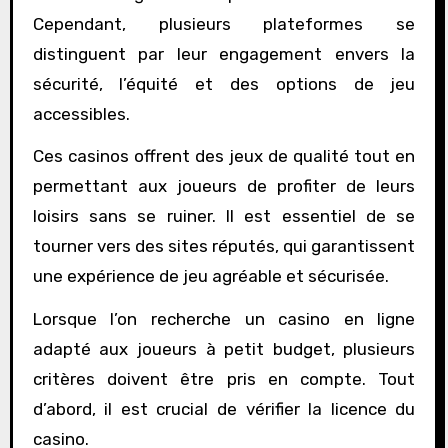
Cependant, plusieurs plateformes se
distinguent par leur engagement envers la
sécurité, l’équité et des options de jeu
accessibles.
Ces casinos offrent des jeux de qualité tout en
permettant aux joueurs de profiter de leurs
loisirs sans se ruiner. Il est essentiel de se
tourner vers des sites réputés, qui garantissent
une expérience de jeu agréable et sécurisée.
Lorsque l’on recherche un casino en ligne
adapté aux joueurs à petit budget, plusieurs
critères doivent être pris en compte. Tout
d’abord, il est crucial de vérifier la licence du
casino.