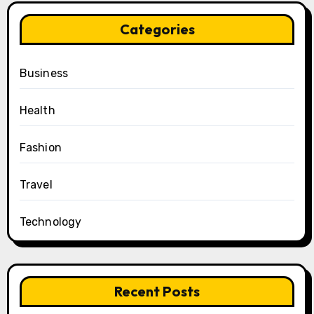
Categories
Business
Health
Fashion
Travel
Technology
Recent Posts