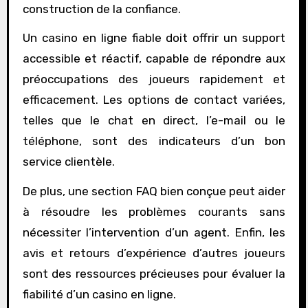
construction de la confiance.
Un casino en ligne fiable doit offrir un support
accessible et réactif, capable de répondre aux
préoccupations des joueurs rapidement et
efficacement. Les options de contact variées,
telles que le chat en direct, l’e-mail ou le
téléphone, sont des indicateurs d’un bon
service clientèle.
De plus, une section FAQ bien conçue peut aider
à résoudre les problèmes courants sans
nécessiter l’intervention d’un agent. Enfin, les
avis et retours d’expérience d’autres joueurs
sont des ressources précieuses pour évaluer la
fiabilité d’un casino en ligne.