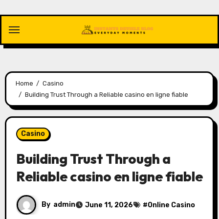
Skip
to
content
Home
Casino
Building Trust Through a Reliable casino en ligne fiable
Casino
Building Trust Through a
Reliable casino en ligne fiable
By
admin
June 11, 2026
#
Online Casino