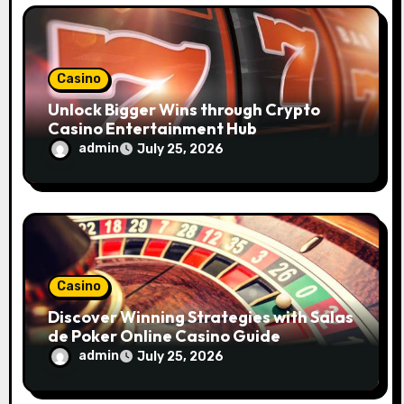
Casino
Unlock Bigger Wins through Crypto
Casino Entertainment Hub
admin
July 25, 2026
Casino
Discover Winning Strategies with Salas
de Poker Online Casino Guide
admin
July 25, 2026