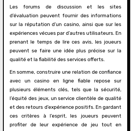
Les forums de discussion et les sites
d’évaluation peuvent fournir des informations
sur la réputation d’un casino, ainsi que sur les
expériences vécues par d’autres utilisateurs. En
prenant le temps de lire ces avis, les joueurs
peuvent se faire une idée plus précise sur la
qualité et la fiabilité des services offerts.
En somme, construire une relation de confiance
avec un casino en ligne fiable repose sur
plusieurs éléments clés, tels que la sécurité,
l’équité des jeux, un service clientèle de qualité
et des retours d’expérience positifs. En gardant
ces critères à l’esprit, les joueurs peuvent
profiter de leur expérience de jeu tout en