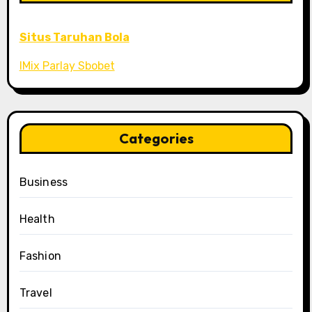
Situs Taruhan Bola
IMix Parlay Sbobet
Categories
Business
Health
Fashion
Travel