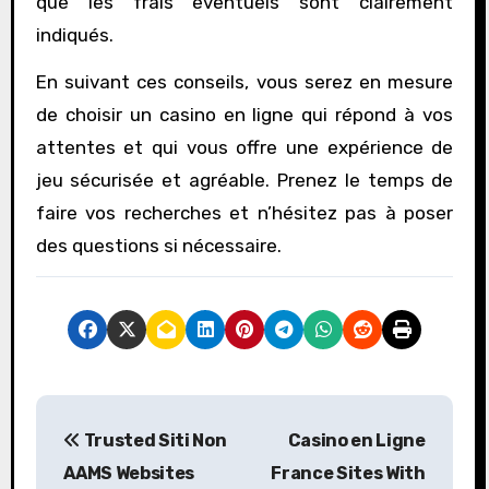
que les frais éventuels sont clairement
indiqués.
En suivant ces conseils, vous serez en mesure
de choisir un casino en ligne qui répond à vos
attentes et qui vous offre une expérience de
jeu sécurisée et agréable. Prenez le temps de
faire vos recherches et n’hésitez pas à poser
des questions si nécessaire.
P
Trusted Siti Non
Casino en Ligne
o
AAMS Websites
France Sites With