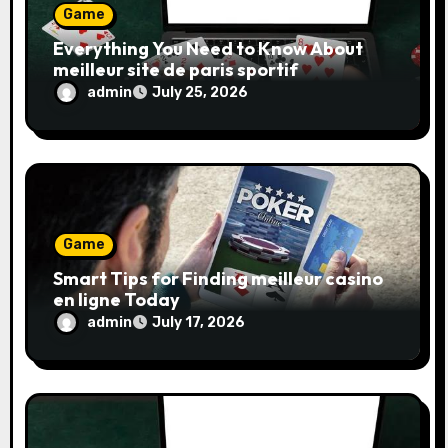
n
Game
Everything You Need to Know About
meilleur site de paris sportif
admin
July 25, 2026
Game
Smart Tips for Finding meilleur casino
en ligne Today
admin
July 17, 2026