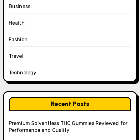
Business
Health
Fashion
Travel
Technology
Recent Posts
Premium Solventless THC Gummies Reviewed for
Performance and Quality