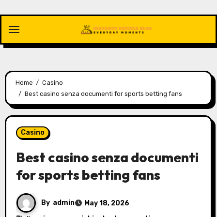
Skip
to
content
Home
Casino
Best casino senza documenti for sports betting fans
Casino
Best casino senza documenti
for sports betting fans
By
admin
May 18, 2026