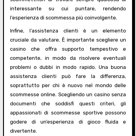
interessante su cui puntare, rendendo
l’esperienza di scommessa più coinvolgente.
Infine, l’assistenza clienti è un elemento
cruciale da valutare. È importante scegliere un
casino che offra supporto tempestivo e
competente, in modo da risolvere eventuali
problemi o dubbi in modo rapido. Una buona
assistenza clienti può fare la differenza,
soprattutto per chi è nuovo nel mondo delle
scommesse online. Scegliendo un casino senza
documenti che soddisfi questi criteri, gli
appassionati di scommesse sportive possono
godere di un’esperienza di gioco fluida e
divertente.