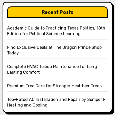
Recent Posts
Academic Guide to Practicing Texas Politics, 18th
Edition for Political Science Learning
Find Exclusive Deals at The Dragon Prince Shop
Today
Complete HVAC Toledo Maintenance for Long
Lasting Comfort
Premium Tree Care for Stronger Healthier Trees
Top-Rated AC Installation and Repair by Semper Fi
Heating and Cooling