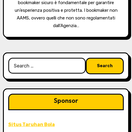
bookmaker sicuro è fondamentale per garantire
un’esperienza positiva e protetta. I bookmaker non
AAMS, ovvero quelli che non sono regolamentati
dall’Agenzia…
Search
for:
Sponsor
Situs Taruhan Bola