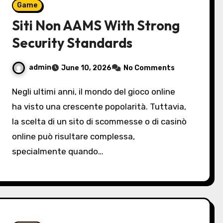
Game
Siti Non AAMS With Strong
Security Standards
admin
June 10, 2026
No Comments
Negli ultimi anni, il mondo del gioco online
ha visto una crescente popolarità. Tuttavia,
la scelta di un sito di scommesse o di casinò
online può risultare complessa,
specialmente quando…