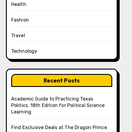
Health
Fashion
Travel
Technology
Recent Posts
Academic Guide to Practicing Texas
Politics, 18th Edition for Political Science
Learning
Find Exclusive Deals at The Dragon Prince