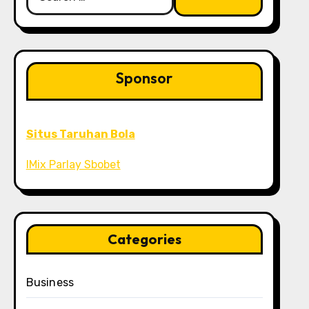
for:
Sponsor
Situs Taruhan Bola
IMix Parlay Sbobet
Categories
Business