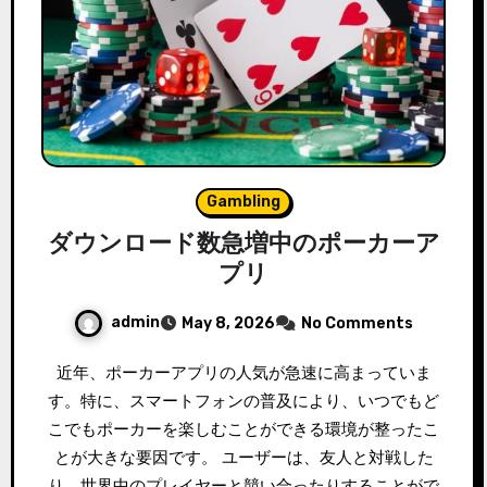
Gambling
ダウンロード数急増中のポーカーア
プリ
admin
May 8, 2026
No Comments
近年、ポーカーアプリの人気が急速に高まっていま
す。特に、スマートフォンの普及により、いつでもど
こでもポーカーを楽しむことができる環境が整ったこ
とが大きな要因です。 ユーザーは、友人と対戦した
り、世界中のプレイヤーと競い合ったりすることがで