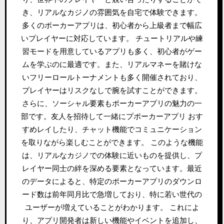
き、リアルなカジノの雰囲気を自宅で体験できます。
多くのポーカーアプリは、初心者から上級者まで幅広
いプレイヤーに対応しています。 チュートリアルや練
習モードを用意しているアプリも多く、初心者がゲー
ムを学ぶのに最適です。また、リアルマネーを賭けな
いフリーロールトーナメントも多く開催されており、
プレイヤーはリスクなしで腕を試すことができます。
さらに、ソーシャル要素もポーカーアプリの魅力の一
部です。友人を招待して一緒にプポーカーアプリ おす
すめレイしたり、チャット機能でコミュニケーション
を取りながら楽しむことができます。 このような機能
は、リアルなカジノでの体験に近いものを提供し、プ
レイヤー同士の絆を深める要素となっています。最近
のデータによると、特定のポーカーアプリのダウンロ
ード数は前年同月比で急増しており、特に若い世代の
ユーザーが増えていることがわかります。 これによ
り、アプリ開発者は新しい機能やイベントを追加し、