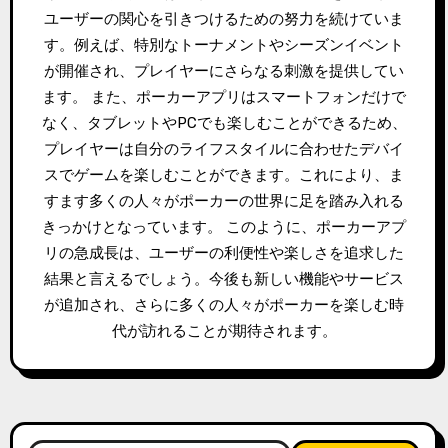
ユーザーの関心を引きつけるための努力を続けていま
す。例えば、特別なトーナメントやシーズンイベント
が開催され、プレイヤーにさらなる刺激を提供してい
ます。 また、ポーカーアプリはスマートフォンだけで
なく、タブレットやPCでも楽しむことができるため、
プレイヤーは自分のライフスタイルに合わせたデバイ
スでゲームを楽しむことができます。これにより、ま
すます多くの人々がポーカーの世界に足を踏み入れる
きっかけとなっています。 このように、ポーカーアプ
リの急成長は、ユーザーの利便性や楽しさを追求した
結果と言えるでしょう。今後も新しい機能やサービス
が追加され、さらに多くの人々がポーカーを楽しむ時
代が訪れることが期待されます。