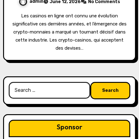
admin
June 12, 2026
No Comments
Les casinos en ligne ont connu une évolution
significative ces dernières années, et l’émergence des
crypto-monnaies a marqué un tournant décisif dans
cette industrie. Les crypto-casinos, qui acceptent
des devises…
Search
for:
Sponsor