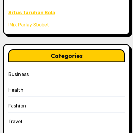
Situs Taruhan Bola
IMix Parlay Sbobet
Categories
Business
Health
Fashion
Travel