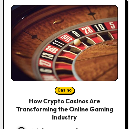
Casino
How Crypto Casinos Are
Transforming the Online Gaming
Industry