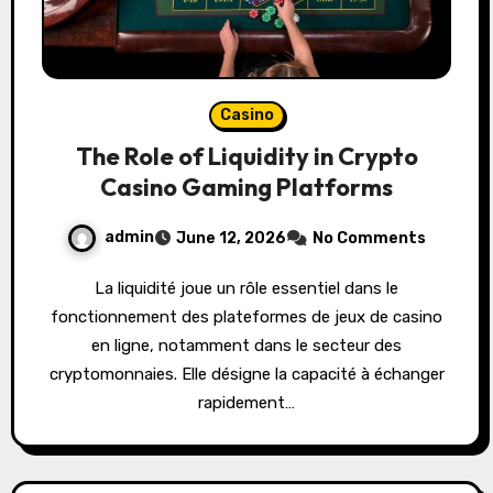
Casino
The Role of Liquidity in Crypto
Casino Gaming Platforms
admin
June 12, 2026
No Comments
La liquidité joue un rôle essentiel dans le
fonctionnement des plateformes de jeux de casino
en ligne, notamment dans le secteur des
cryptomonnaies. Elle désigne la capacité à échanger
rapidement…