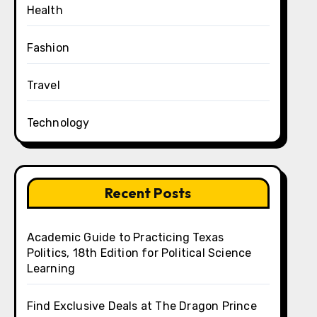
Health
Fashion
Travel
Technology
Recent Posts
Academic Guide to Practicing Texas
Politics, 18th Edition for Political Science
Learning
Find Exclusive Deals at The Dragon Prince