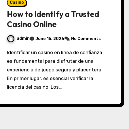
Casino
How to Identify a Trusted
Casino Online
admin
June 15, 2026
No Comments
Identificar un casino en línea de confianza
es fundamental para disfrutar de una
experiencia de juego segura y placentera.
En primer lugar, es esencial verificar la
licencia del casino. Los…