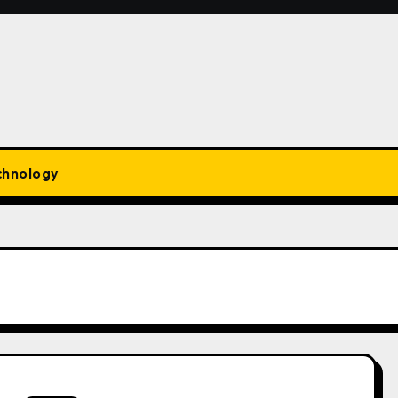
chnology