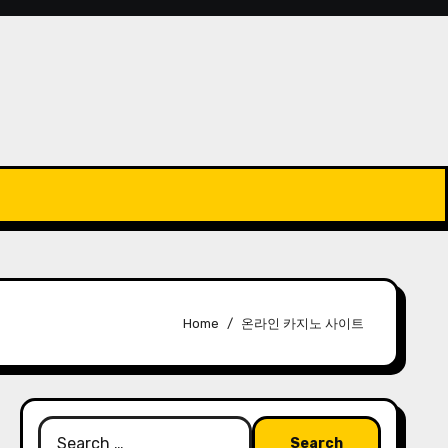
Home
온라인 카지노 사이트
Search