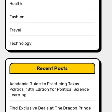
Health
Fashion
Travel
Technology
Recent Posts
Academic Guide to Practicing Texas
Politics, 18th Edition for Political Science
Learning
Find Exclusive Deals at The Dragon Prince